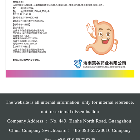
The website is all internal information, only for internal reference,
not for external dissemination
Company Address ： No. 449, Tianhe North Road, Guangzhou,
China Company Switchboard： +86-898-65728016 Company
Fax ：+86-898-65728825