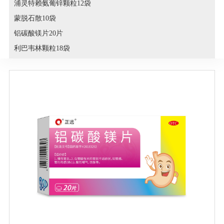
浦灵特赖氨葡锌颗粒12袋
蒙脱石散10袋
铝碳酸镁片20片
利巴韦林颗粒18袋